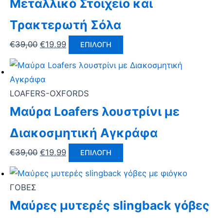
Μεταλλικό Στοιχείο και
Τρακτερωτή Σόλα
€
39,00
€
19,99
ΕΠΙΛΟΓΉ
LOAFERS-OXFORDS
Μαύρα Loafers λουστρίνι με
Διακοσμητική Αγκράφα
€
39,00
€
19,99
ΕΠΙΛΟΓΉ
ΓΟΒΕΣ
Μαύρες μυτερές slingback γόβες