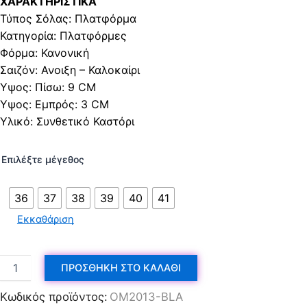
ΧΑΡΑΚΤΗΡΙΣΤΙΚΑ
Τύπος Σόλας: Πλατφόρμα
Κατηγορία: Πλατφόρμες
Φόρμα: Κανονική
Σαιζόν: Ανοιξη – Καλοκαίρι
Υψος: Πίσω: 9 CM
Υψος: Εμπρός: 3 CM
Υλικό: Συνθετικό Καστόρι
Επιλέξτε μέγεθος
36
37
38
39
40
41
Εκκαθάριση
Εσπαντρίγια
ΠΡΟΣΘΉΚΗ ΣΤΟ ΚΑΛΆΘΙ
πλατφόρμα
lace
Κωδικός προϊόντος:
OM2013-BLA
up